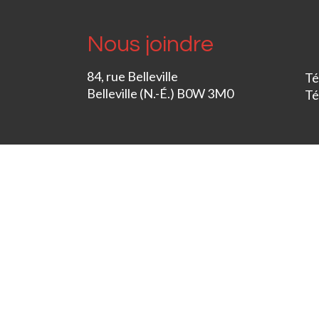
Nous joindre
84, rue Belleville
Té
Belleville (N.-É.) B0W 3M0
Té